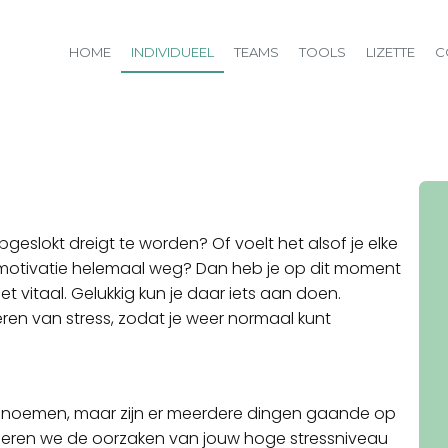
HOME
INDIVIDUEEL
TEAMS
TOOLS
LIZETTE
C
 opgeslokt dreigt te worden? Of voelt het alsof je elke
e motivatie helemaal weg? Dan heb je op dit moment
niet vitaal. Gelukkig kun je daar iets aan doen.
eren van stress, zodat je weer normaal kunt
 benoemen, maar zijn er meerdere dingen gaande op
roberen we de oorzaken van jouw hoge stressniveau